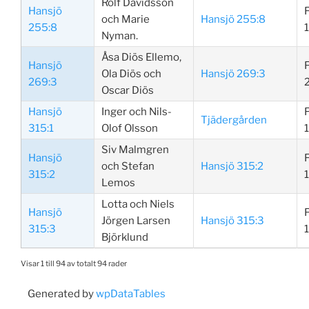
Rolf Davidsson
Hansjö
och Marie
Hansjö 255:8
255:8
Nyman.
Åsa Diös Ellemo,
Hansjö
Ola Diös och
Hansjö 269:3
269:3
Oscar Diös
Hansjö
Inger och Nils-
Tjädergården
315:1
Olof Olsson
Siv Malmgren
Hansjö
och Stefan
Hansjö 315:2
315:2
Lemos
Lotta och Niels
Hansjö
Jörgen Larsen
Hansjö 315:3
315:3
Björklund
Visar 1 till 94 av totalt 94 rader
Generated by
wpDataTables