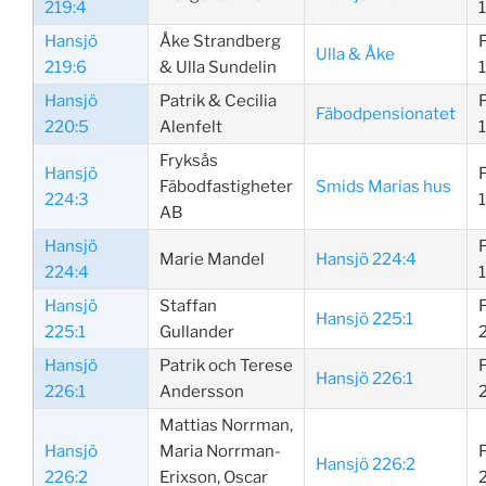
219:4
Hansjö
Åke Strandberg
Ulla & Åke
219:6
& Ulla Sundelin
Hansjö
Patrik & Cecilia
Fäbodpensionatet
220:5
Alenfelt
Fryksås
Hansjö
Fäbodfastigheter
Smids Marias hus
224:3
AB
Hansjö
Marie Mandel
Hansjö 224:4
224:4
Hansjö
Staffan
Hansjö 225:1
225:1
Gullander
Hansjö
Patrik och Terese
Hansjö 226:1
226:1
Andersson
Mattias Norrman,
Hansjö
Maria Norrman-
Hansjö 226:2
226:2
Erixson, Oscar