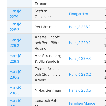
Erixson
Hansjö
Staffan
Finngarden
227:1
Gullander
Hansjö
Per Länsmans
Hansjö 228:2
228:2
Anette Lindoff
Hansjö
och Berit Björk
Hansjö 229:2
229:2
Ruland
Hansjö
Åke Strandberg
Hansjö 229:3
229:3
& Ulla Sundelin
Fredrik Arnelo
Hansjö
och Qiuping Liu-
Hansjö 230:2
230:2
Arnelo
Hansjö
Niklas Bergman
Hansjö 230:5
230:5
Hansjö
Lena och Peter
Familjen Mandel