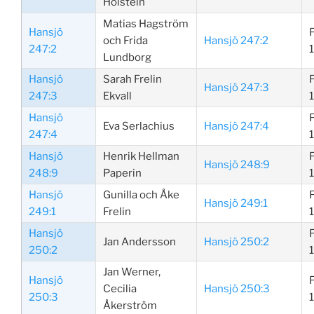
Holstein
Matias Hagström
Hansjö
och Frida
Hansjö 247:2
247:2
Lundborg
Hansjö
Sarah Frelin
Hansjö 247:3
247:3
Ekvall
Hansjö
Eva Serlachius
Hansjö 247:4
247:4
Hansjö
Henrik Hellman
Hansjö 248:9
248:9
Paperin
Hansjö
Gunilla och Åke
Hansjö 249:1
249:1
Frelin
Hansjö
Jan Andersson
Hansjö 250:2
250:2
Jan Werner,
Hansjö
Cecilia
Hansjö 250:3
250:3
Åkerström