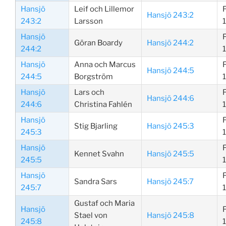
Hansjö
Leif och Lillemor
Hansjö 243:2
243:2
Larsson
Hansjö
Göran Boardy
Hansjö 244:2
244:2
Hansjö
Anna och Marcus
Hansjö 244:5
244:5
Borgström
Hansjö
Lars och
Hansjö 244:6
244:6
Christina Fahlén
Hansjö
Stig Bjarling
Hansjö 245:3
245:3
Hansjö
Kennet Svahn
Hansjö 245:5
245:5
Hansjö
Sandra Sars
Hansjö 245:7
245:7
Gustaf och Maria
Hansjö
Stael von
Hansjö 245:8
245:8