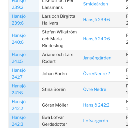
Hansjö
Liselott och Per
Smidgården
239:2
Länsmans
Hansjö
Lars och Birgitta
Hansjö 239:6
239:6
Hallvars
Stefan Wikström
Hansjö
och Maria
Hansjö 240:6
240:6
Rindeskog
Hansjö
Ariane och Lars
Janséngården
241:5
Rodert
Hansjö
Johan Borén
Övre/Nedre ?
241:7
Hansjö
Stina Borén
Övre Nedre
241:8
Hansjö
Göran Möller
Hansjö 242:2
242:2
Hansjö
Ewa Lofvar
Lofvargardn
242:3
Gerdsdotter