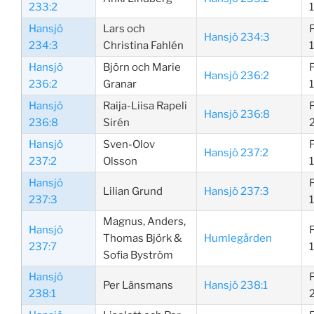
233:2
Hansjö
Lars och
Hansjö 234:3
234:3
Christina Fahlén
Hansjö
Björn och Marie
Hansjö 236:2
236:2
Granar
Hansjö
Raija-Liisa Rapeli
Hansjö 236:8
236:8
Sirén
Hansjö
Sven-Olov
Hansjö 237:2
237:2
Olsson
Hansjö
Lilian Grund
Hansjö 237:3
237:3
Magnus, Anders,
Hansjö
Thomas Björk &
Humlegården
237:7
Sofia Byström
Hansjö
Per Länsmans
Hansjö 238:1
238:1