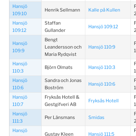
Hansjö
Henrik Sellmann
Kalle på Kullen
109:10
Hansjö
Staffan
Hansjö 109:12
109:12
Gullander
Bengt
Hansjö
Leandersson och
Hansjö 110:9
109:9
Maria Rydqvist
Hansjö
Björn Olmats
Hansjö 110:3
110:3
Hansjö
Sandra och Jonas
Hansjö 110:6
110:6
Boström
Hansjö
Fryksås Hotell &
Fryksås Hotell
110:7
Gestgifveri AB
Hansjö
Per Länsmans
Smidas
111:3
Hansjö
Gustav Kleen
Hansjö 111:5