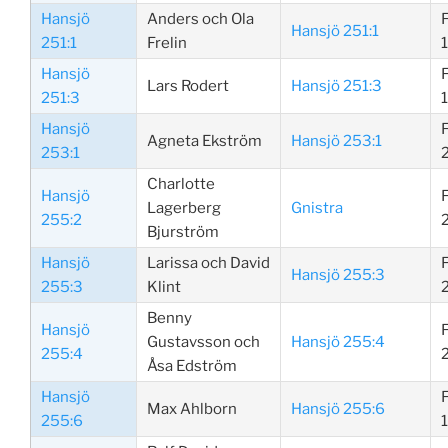
Hansjö
Anders och Ola
Hansjö 251:1
251:1
Frelin
Hansjö
Lars Rodert
Hansjö 251:3
251:3
Hansjö
Agneta Ekström
Hansjö 253:1
253:1
Charlotte
Hansjö
Lagerberg
Gnistra
255:2
Bjurström
Hansjö
Larissa och David
Hansjö 255:3
255:3
Klint
Benny
Hansjö
Gustavsson och
Hansjö 255:4
255:4
Åsa Edström
Hansjö
Max Ahlborn
Hansjö 255:6
255:6