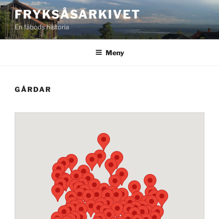
Hoppa
FRYKSÅSARKIVET
till
En fäbods historia
innehåll
Meny
GÅRDAR