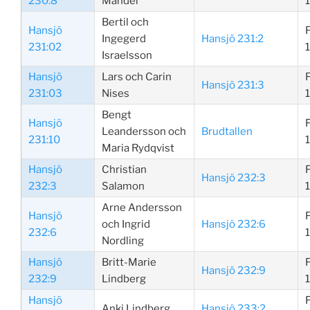
230:8
Mandel
Bertil och
Hansjö
Ingegerd
Hansjö 231:2
231:02
Israelsson
Hansjö
Lars och Carin
Hansjö 231:3
231:03
Nises
Bengt
Hansjö
Leandersson och
Brudtallen
231:10
Maria Rydqvist
Hansjö
Christian
Hansjö 232:3
232:3
Salamon
Arne Andersson
Hansjö
och Ingrid
Hansjö 232:6
232:6
1
Nordling
Hansjö
Britt-Marie
Hansjö 232:9
232:9
Lindberg
Hansjö
Anki Lindberg
Hansjö 233:2