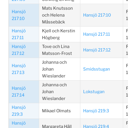
Mats Knutsson
Hansjö
och Helena
Hansjö 217:10
217:10
Måssebäck
Hansjö
Kjell och Kerstin
Hansjö 217:11
217:11
Högberg
Hansjö
Tove och Lina
Hansjö 217:12
217:12
Matsson-Frost
Johanna och
Hansjö
Johan
Smidsstugan
217:13
Wieslander
Johanna och
Hansjö
Johan
Lokstugan
217:14
Wieslander
Hansjö
Mikael Olmats
Hansjö 219:3
219:3
Hansjö
Margareta Håll
Hansjö 219:4