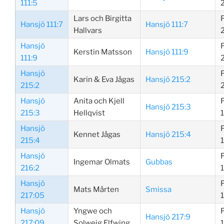
111:5
Lars och Birgitta
Hansjö 111:7
Hansjö 111:7
Hallvars
Hansjö
Kerstin Matsson
Hansjö 111:9
111:9
Hansjö
Karin & Eva Jågas
Hansjö 215:2
215:2
Hansjö
Anita och Kjell
Hansjö 215:3
215:3
Hellqvist
Hansjö
Kennet Jågas
Hansjö 215:4
215:4
Hansjö
Ingemar Olmats
Gubbas
216:2
Hansjö
Mats Mårten
Smissa
217:05
Hansjö
Yngwe och
Hansjö 217:9
217:09
Solweig Elfwing